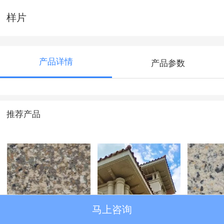
样片
产品详情
产品参数
推荐产品
马上咨询
水包砂6D仿石漆14
工程案例
水包砂6